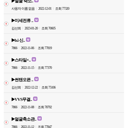
▶️얼굴 죽소..
사용자 이름 없음
2022-12-01
조회 77320
▶️미세전류 ..
김선희
2023-01-20
조회 70605
▶️b.i 신..
7866
2022-11-06
조회 77819
▶️스타일×..
7866
2022-11-15
조회 77370
▶️썬탠오픈 ..
김선희
2022-12-22
조회 75106
▶️VVS무결..
7866
2022-11-08
조회 78792
▶️얼굴축소관..
7866
2022-11-12
조회 77847