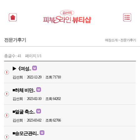
전문가후기
매장소개 > 전문가후기
총글수 :
41
페이지
1/1
▶️《여성..
김선희
2022-12-29
조회 71710
◾️하체 비만..
김선희
2023-02-10
조회 64202
◾️얼굴 축소..
김선희
2023-03-02
조회 62766
◾️승모근관리..