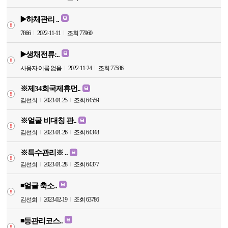
▶️하체관리 ..
7866
2022-11-11
조회 77960
▶️생채전류:..
사용자 이름 없음
2022-11-24
조회 77586
※제34회국제휴먼..
김선희
2023-01-25
조회 64559
※얼굴 비대칭 관..
김선희
2023-01-26
조회 64348
※특수관리※ ..
김선희
2023-01-28
조회 64377
◾️얼굴 축소..
김선희
2023-02-19
조회 63786
◾️등관리코스..